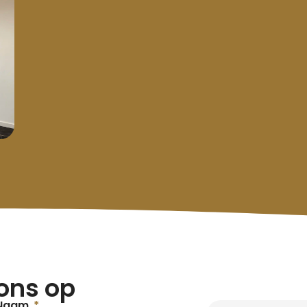
ons op
Naam