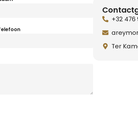
Contact
+32 476 
Telefoon
areymo
Ter Kame