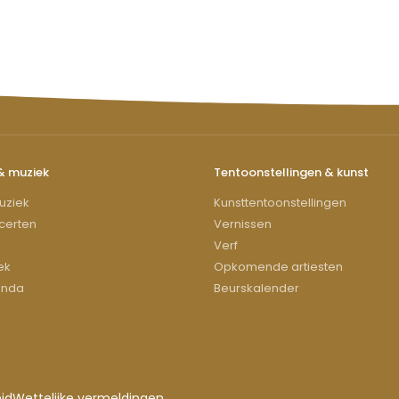
& muziek
Tentoonstellingen & kunst
uziek
Kunsttentoonstellingen
certen
Vernissen
Verf
ek
Opkomende artiesten
enda
Beurskalender
id
Wettelijke vermeldingen