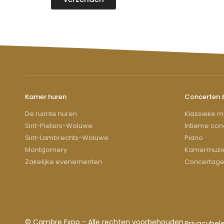
Kamer huren
Concerten 
De ruimte huren
Klassieke m
Sint-Pieters-Woluwe
Intieme con
Sint-Lambrechts-Woluwe
Piano
Montgomery
Kamermuzi
Zakelijke evenementen
Concertag
© Cambre Expo - Alle rechten voorbehouden.
Privacybele